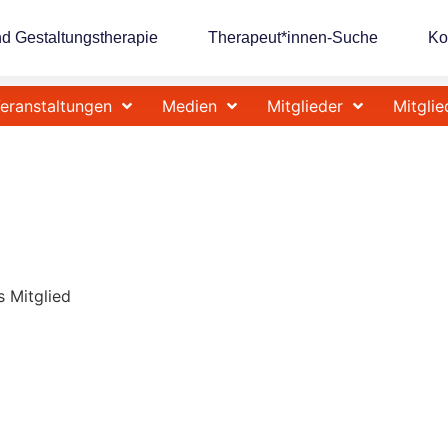
nd Gestaltungstherapie
Therapeut*innen-Suche
Ko
eranstaltungen
Medien
Mitglieder
Mitglie
s Mitglied