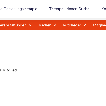
nd Gestaltungstherapie
Therapeut*innen-Suche
Ko
eranstaltungen
Medien
Mitglieder
Mitglie
s Mitglied