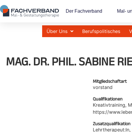
Der Fachverband
Mal- u
Über Uns
Berufspolitisches
V
MAG. DR. PHIL. SABINE R
Mitgliedschaftart
vorstand
Qualifikationen
Kreativtraining, 
https://www.lebe
Zusatzqualifikation
Lehrtherapeut:In,