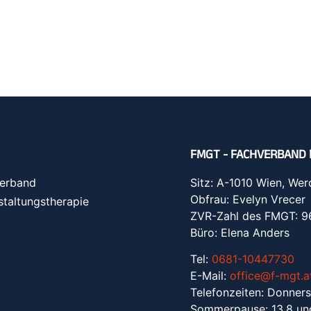
FMGT - FACHVERBAND 
erband
Sitz: A-1010 Wien, Wer
Obfrau: Evelyn Vrecer
staltungstherapie
ZVR-Zahl des FMGT: 
Büro: Elena Anders
Tel:
0681-10447730
E-Mail:
office@f-mgt.a
Telefonzeiten: Donners
Sommerpause: 13.8 un