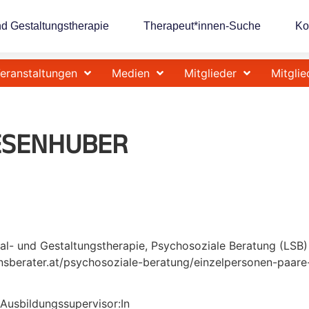
nd Gestaltungstherapie
Therapeut*innen-Suche
Ko
eranstaltungen
Medien
Mitglieder
Mitglie
IESENHUBER
Mal- und Gestaltungstherapie, Psychosoziale Beratung (LSB)
nsberater.at/psychosoziale-beratung/einzelpersonen-paare-
 Ausbildungssupervisor:In