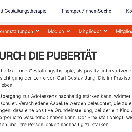
nd Gestaltungstherapie
Therapeut*innen-Suche
Ko
eranstaltungen
Medien
Mitglieder
Mitglie
DURCH DIE PUBERTÄT
 die Mal- und Gestaltungstherapie, als positiv unterstützen
cksichtigung der Lehre von Carl Gustav Jung. Die im Prax
rieben.
bergang zur Adoleszenz nachhaltig stärken kann, widmet s
lschule“. Verschiedene Aspekte werden beleuchtet, die zu ei
n, dass eine positive Grundeinstellung, bei der ein Kind si
 körperliche Gesundheit haben kann. Der Praxisteil belegt,
ten und ihre Persönlichkeit nachhaltig zu stärken.