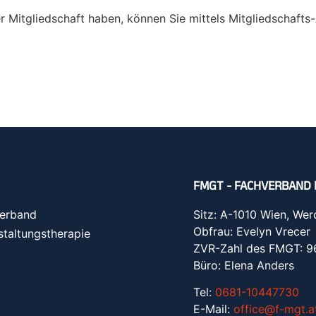
er Mitgliedschaft haben, können Sie mittels Mitgliedschaft
FMGT - FACHVERBAND 
erband
Sitz: A-1010 Wien, Wer
Obfrau: Evelyn Vrecer
staltungstherapie
ZVR-Zahl des FMGT: 
Büro: Elena Anders
Tel:
0681-10447730
E-Mail:
office@f-mgt.a