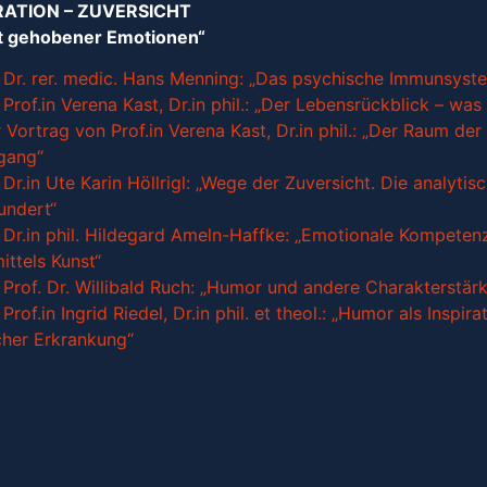
RATION – ZUVERSICHT
t gehobener Emotionen“
 Dr. rer. medic. Hans Menning: „Das psychische Immunsyste
Prof.in Verena Kast, Dr.in phil.: „Der Lebensrückblick – was
 Vortrag von Prof.in Verena Kast, Dr.in phil.: „Der Raum der
gang“
Dr.in Ute Karin Höllrigl: „Wege der Zuversicht. Die analyt
undert“
Dr.in phil. Hildegard Ameln-Haffke: „Emotionale Kompetenz
ittels Kunst“
Prof. Dr. Willibald Ruch: „Humor und andere Charakterstärk
rof.in Ingrid Riedel, Dr.in phil. et theol.: „Humor als Inspir
cher Erkrankung“
erausforderungen – schöpferische Antworten
hren auf dem ich mein Leben aufbaue“