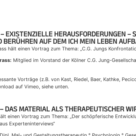
 – EXISTENZIELLE HERAUSFORDERUNGEN –
D BERÜHREN AUF DEM ICH MEIN LEBEN AUFB
ss hält einen Vortrag zum Thema: „C.G. Jungs Konfrontati
rass:
Mitglied im Vorstand der Kölner C.G. Jung-Gesellscha
essante Vorträge (z.B. von Kast, Riedel, Baer, Kathke, Peci
load auf Vimeo, siehe unten.
 – DAS MATERIAL ALS THERAPEUTISCHER W
hält einen Vortrag zum Thema: „Der schöpferische Entwick
 aus Experteninterviews“
Dipl. Mal- und Gestaltungstherapeutin ° Psychologin ° Gese