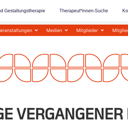
nd Gestaltungstherapie
Therapeut*innen-Suche
Ko
eranstaltungen
Medien
Mitglieder
Mitglie
ÄGE VERGANGENER