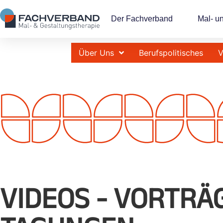
Der Fachverband
Mal- u
Über Uns
Berufspolitisches
V
VIDEOS - VORTR