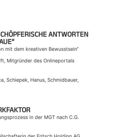
 SCHÖPFERISCHE ANTWORTEN
AUE“
on mit dem kreativen Bewusstsein“
ft, Mitgründer des Onlineportals
cca, Schiepek, Hanus, Schmidbauer,
IRKFAKTOR
lungsprozess in der MGT nach C.G.
llschafterin der Fritsch Holding AG