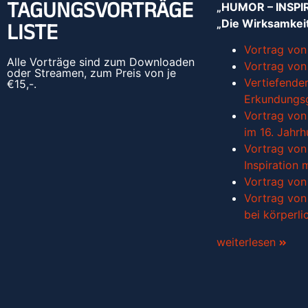
TAGUNGSVORTRÄGE
„HUMOR – INSPI
„Die Wirksamkei
LISTE
Vortrag von
Alle Vorträge sind zum Downloaden
Vortrag von 
oder Streamen, zum Preis von je
Vertiefender
€15,-.
Erkundungs
Vortrag von 
im 16. Jahrh
Vortrag von 
Inspiration m
Vortrag von 
Vortrag von P
bei körperli
weiterlesen
2019 Tagung
Existenzielle H
„Den Grund berü