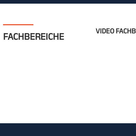
Vortrag „WW
und Mag.a S
Vortrag „Das
Perchtold
VIDEO FACH
Vortrag über
FACHBEREICHE
Vortrag über
Vortrag übe
Vortrag übe
von Mag.a M
Eröffnungsv
2018 Tagung
„Märchen & Myt
Vortrag „Di
Vortrag „Mär
entsprechen
Vortrag „Da
Vortrag „Di