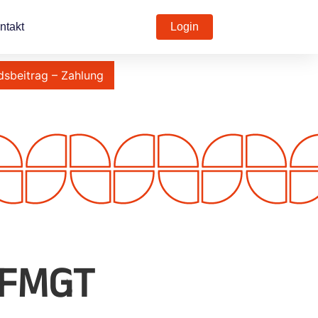
ntakt
Login
dsbeitrag – Zahlung
 FMGT