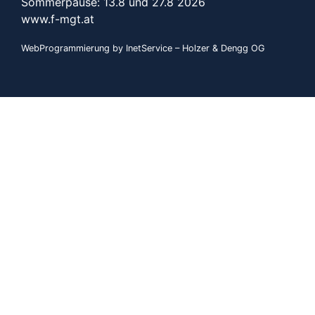
Sommerpause: 13.8 und 27.8 2026
www.f-mgt.a
t
WebProgrammierung by InetService – Holzer & Dengg OG