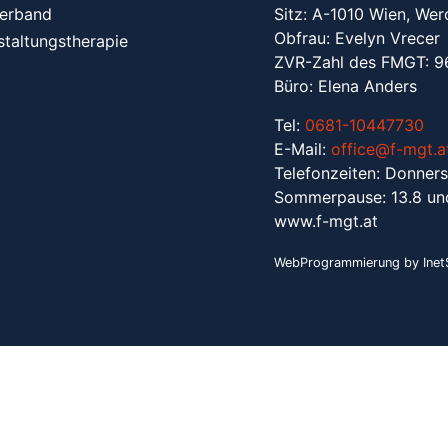
erband
Sitz: A-1010 Wien, Wer
Obfrau: Evelyn Vrecer
staltungstherapie
ZVR-Zahl des FMGT: 
Büro: Elena Anders
Tel:
0681-10447730
E-Mail:
office@f-mgt.a
Telefonzeiten: Donners
Sommerpause: 13.8 un
www.f-mgt.a
t
WebProgrammierung by InetS