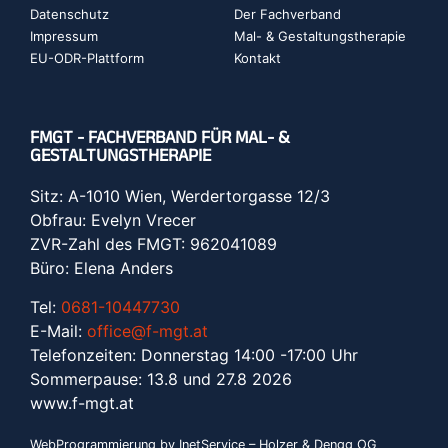
Datenschutz
Der Fachverband
Impressum
Mal- & Gestaltungstherapie
EU-ODR-Plattform
Kontakt
FMGT - FACHVERBAND FÜR MAL- &
GESTALTUNGSTHERAPIE
Sitz: A-1010 Wien, Werdertorgasse 12/3
Obfrau: Evelyn Vrecer
ZVR-Zahl des FMGT: 962041089
Büro: Elena Anders
Tel:
0681-10447730
E-Mail:
office@f-mgt.at
Telefonzeiten: Donnerstag 14:00 -17:00 Uhr
Sommerpause: 13.8 und 27.8 2026
www.f-mgt.a
t
WebProgrammierung by InetService – Holzer & Dengg OG