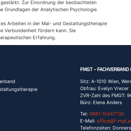
 gestärkt. Zur Einordnung der beobachteten
he Grundlagen der Analytischen Psychologie
rtes Arbeiten in der Mal- und Gestaltungstherapie
ale Verbundenheit fördern kann. Sie
therapeutischen Erfahrung.
FMGT - FACHVERBAND 
erband
Sitz: A-1010 Wien, Wer
Obfrau: Evelyn Vrecer
staltungstherapie
ZVR-Zahl des FMGT: 
Büro: Elena Anders
Tel:
0681-10447730
E-Mail:
office@f-mgt.a
Telefonzeiten: Donners