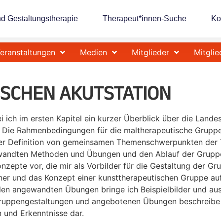
nd Gestaltungstherapie
Therapeut*innen-Suche
Ko
eranstaltungen
Medien
Mitglieder
Mitglie
ISCHEN AKUTSTATION
bei ich im ersten Kapitel ein kurzer Überblick über die Lan
. Die Rahmenbedingungen für die maltherapeutische Gruppe
ner Definition von gemeinsamen Themenschwerpunkten der Te
ewandten Methoden und Übungen und den Ablauf der Gruppen.
nzepte vor, die mir als Vorbilder für die Gestaltung der Gr
her und das Konzept einer kunsttherapeutischen Gruppe auf
llen angewandten Übungen bringe ich Beispielbilder und au
uppengestaltungen und angebotenen Übungen beschreibe ic
n und Erkenntnisse dar.