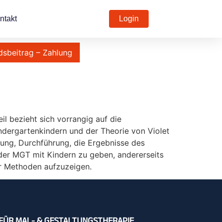
ntakt
Login
dsbeitrag – Zahlung
eil bezieht sich vorrangig auf die
ndergartenkindern und der Theorie von Violet
nung, Durchführung, die Ergebnisse des
n der MGT mit Kindern zu geben, andererseits
er Methoden aufzuzeigen.
FÜR MAL- & GESTALTUNGSTHERAPIE