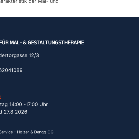
arakteristik der Mal- und
FÜR MAL- & GESTALTUNGSTHERAPIE
dertorgasse 12/3
962041089
t
tag 14:00 -17:00 Uhr
d 27.8 2026
ervice – Holzer & Dengg OG