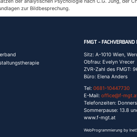
sätzen der analytischen Psychologie nach C.G. Jung, der Ch
undlagen zur Bildbesprechung.
FMGT - FACHVERBAND 
erband
Sitz: A-1010 Wien, Wer
Obfrau: Evelyn Vrecer
staltungstherapie
ZVR-Zahl des FMGT: 
Büro: Elena Anders
Tel:
0681-10447730
E-Mail:
office@f-mgt.a
Telefonzeiten: Donners
Sommerpause: 13.8 un
www.f-mgt.a
t
WebProgrammierung by InetS