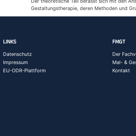
Der theoretische Teil befasst sich mit den An
Gestaltungstherapie, deren Methoden und Gr
LINKS
FMGT
Datenschutz
Der Fachv
Impressum
Mal- & Ge
EU-ODR-Plattform
Kontakt