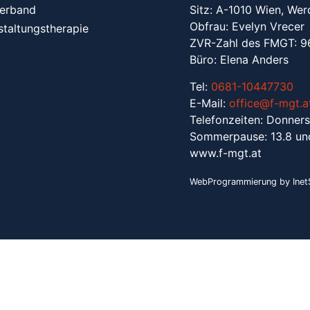
erband
Sitz: A-1010 Wien, Wer
Obfrau: Evelyn Vrecer
staltungstherapie
ZVR-Zahl des FMGT: 
Büro: Elena Anders
Tel:
0681-10447730
E-Mail:
office@f-mgt.a
Telefonzeiten: Donners
Sommerpause: 13.8 un
www.f-mgt.a
t
WebProgrammierung by InetS