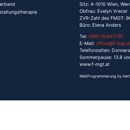
erband
Sitz: A-1010 Wien, Wer
Obfrau: Evelyn Vrecer
staltungstherapie
ZVR-Zahl des FMGT: 
Büro: Elena Anders
Tel:
0681-10447730
E-Mail:
office@f-mgt.a
Telefonzeiten: Donners
Sommerpause: 13.8 un
www.f-mgt.a
t
WebProgrammierung by InetS