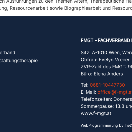
urch Ausführungen zu den Themen Altern, Therapeutische Ha
ung, Ressourcenarbeit sowie Biographiearbeit und Ressourc
FMGT - FACHVERBAND 
erband
Sitz: A-1010 Wien, Wer
Obfrau: Evelyn Vrecer
staltungstherapie
ZVR-Zahl des FMGT: 
Büro: Elena Anders
Tel:
0681-10447730
E-Mail:
office@f-mgt.a
Telefonzeiten: Donners
Sommerpause: 13.8 un
www.f-mgt.a
t
WebProgrammierung by InetS