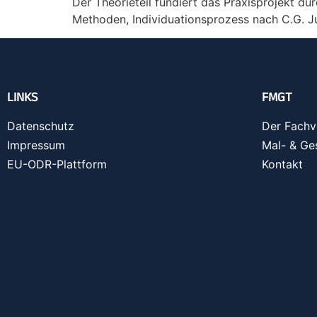
Der Theorieteil fundiert das Praxisprojekt d
Methoden, Individuationsprozess nach C.G. J
LINKS
FMGT
Datenschutz
Der Fachv
Impressum
Mal- & Ge
EU-ODR-Plattform
Kontakt