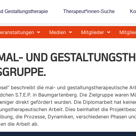
nd Gestaltungstherapie
Therapeut*innen-Suche
Ko
eranstaltungen
Medien
Mitglieder
Mitglie
 MAL- UND GESTALTUNGST
GRUPPE.
nsel” beschreibt die mal- und gestaltungstherapeutische Arb
chen S.T.E.P. in Baumgartenberg. Die Zielgruppe waren Mä
niger direkt gefördert wurden. Die Diplomarbeit hat keinen
ungstherapeutischen Arbeit. Dies beinhaltet die Projektbes
reibung, die Prozesse, Dynamiken, verschiedenen Phasen u
en die Arbeit ab.