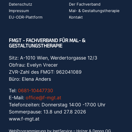
Datenschutz
Der Fachverband
Impressum
Mal- & Gestaltungstherapie
EU-ODR-Plattform
Kontakt
FMGT - FACHVERBAND FÜR MAL- &
GESTALTUNGSTHERAPIE
Sitz: A-1010 Wien, Werdertorgasse 12/3
Obfrau: Evelyn Vrecer
ZVR-Zahl des FMGT: 962041089
Büro: Elena Anders
Tel:
0681-10447730
E-Mail:
office@f-mgt.at
Telefonzeiten: Donnerstag 14:00 -17:00 Uhr
Sommerpause: 13.8 und 27.8 2026
www.f-mgt.a
t
WebProgrammierung by InetService – Holzer & Dengg OG