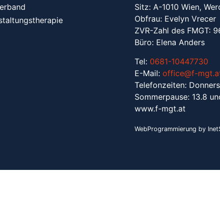
erband
Sitz: A-1010 Wien, Wer
Obfrau: Evelyn Vrecer
staltungstherapie
ZVR-Zahl des FMGT: 
Büro: Elena Anders
Tel:
0681-10447730
E-Mail:
office@f-mgt.a
Telefonzeiten: Donners
Sommerpause: 13.8 un
www.f-mgt.a
t
WebProgrammierung by InetS