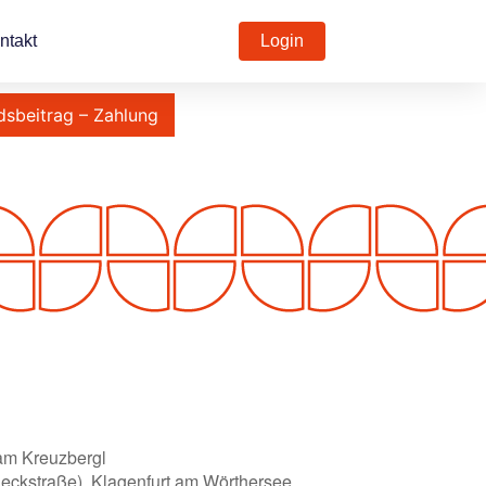
ntakt
Login
dsbeitrag – Zahlung
 am Kreuzbergl
eckstraße), Klagenfurt am Wörthersee,