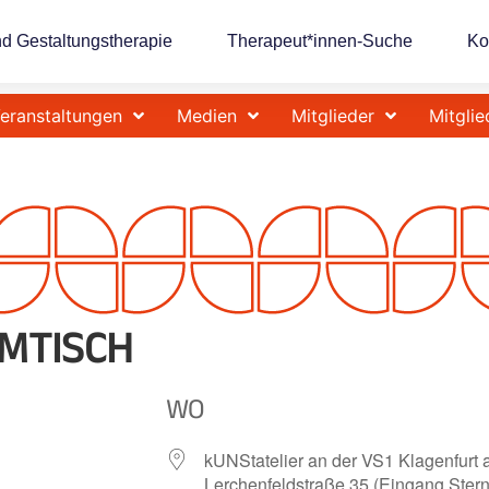
nd Gestaltungstherapie
Therapeut*innen-Suche
Ko
eranstaltungen
Medien
Mitglieder
Mitglie
MTISCH
WO
kUNStatelier an der VS1 Klagenfurt
Lerchenfeldstraße 35 (Eingang Stern