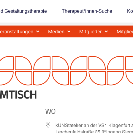
nd Gestaltungstherapie
Therapeut*innen-Suche
Ko
eranstaltungen
Medien
Mitglieder
Mitglie
MTISCH
WO
kUNStatelier an der VS1 Klagenfurt
Lerchenfeldstraße 35 (Eingang Stern