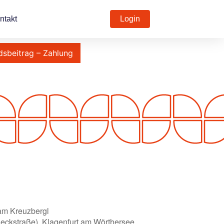
ntakt
Login
dsbeitrag – Zahlung
 am Kreuzbergl
eckstraße), Klagenfurt am Wörthersee,