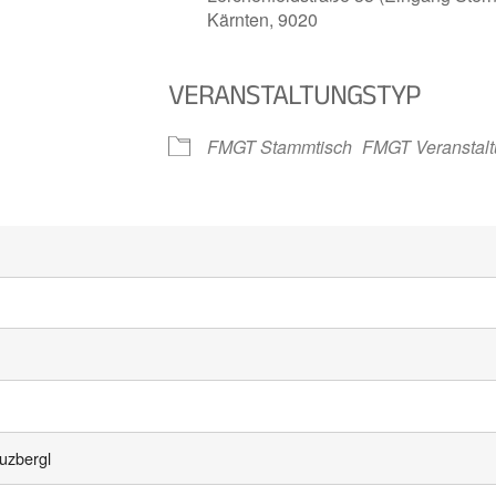
Kärnten, 9020
VERANSTALTUNGSTYP
iCalendar
Office 
FMGT Stammtisch
FMGT Veranstal
uzbergl