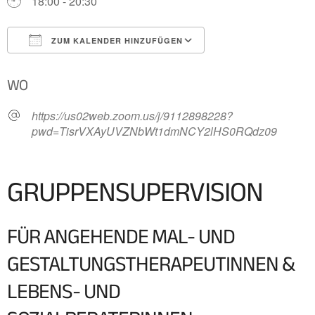
18:00 - 20:30
ZUM KALENDER HINZUFÜGEN
ICS herunterladen
Google Kalender
WO
https://us02web.zoom.us/j/9112898228?
pwd=TisrVXAyUVZNbWt1dmNCY2lHS0RQdz09
GRUPPENSUPERVISION
FÜR ANGEHENDE MAL- UND
GESTALTUNGSTHERAPEUTINNEN &
LEBENS- UND