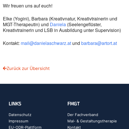
Wir freuen uns auf euch!
Elke (Yogini), Barbara (Kreativnatur, Kreativtrainerin und
MGT-Therapeutin) und
Daniela
(Seelengeflüster,
Kreativtrainerin und LSB in Ausbildung unter Supervision)
Kontakt:
mail@danielaschwarz.at
und
barbara@artort.at
Zurück zur Übersicht
LINKS
FMGT
Datenschutz
Der Fachverband
Impressum
Mal- & Gestaltungstherapie
EU-ODR-Plattform
Kontakt