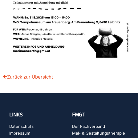
Zurück zur Übersicht
LINKS
FMGT
Datenschutz
Der Fachverband
Impressum
Mal- & Gestaltungstherapie