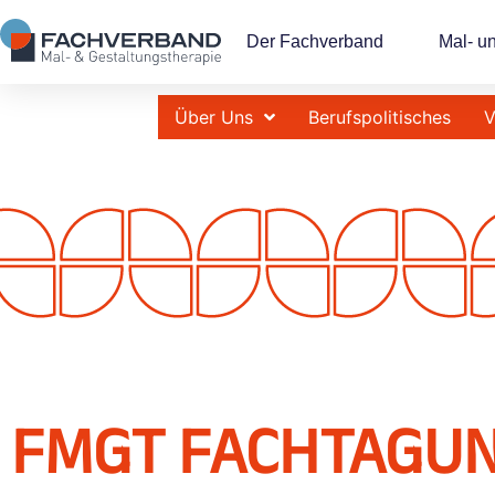
Der Fachverband
Mal- u
Über Uns
Berufspolitisches
V
FMGT FACHTAGUN