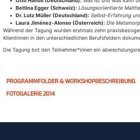
Otto Hanus (Deutschland):
Was ist und was kann di
Bettina Egger (Schweiz):
Lösungsorientierte Malthe
Dr. Lutz Müller (Deutschland):
Selbst-Erfahrung un
Laura Jiménez-Alonso (Österreich):
Die Metamorp
Während der Tagung wurden erstmals zehn praxisbezogene
Klient
innen in den unterschiedlichen Berufsfeldern dokume
Die Tagung bot den Teilnehmer*innen ein abwechslungsrei
PROGRAMMFOLDER & WORKSHOPBESCHREIBUNG
FOTOGALERIE 2014