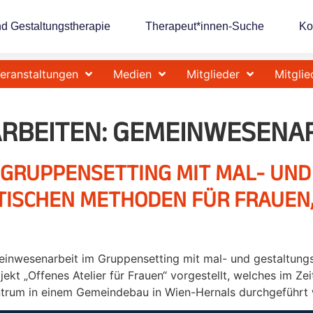
nd Gestaltungstherapie
Therapeut*innen-Suche
Ko
eranstaltungen
Medien
Mitglieder
Mitglie
RBEITEN:
GEMEINWESENAR
 GRUPPENSETTING MIT MAL- UND
ISCHEN METHODEN FÜR FRAUEN, 
meinwesenarbeit im Gruppensetting mit mal- und gestaltung
jekt „Offenes Atelier für Frauen“ vorgestellt, welches im 
ntrum in einem Gemeindebau in Wien-Hernals durchgeführt 