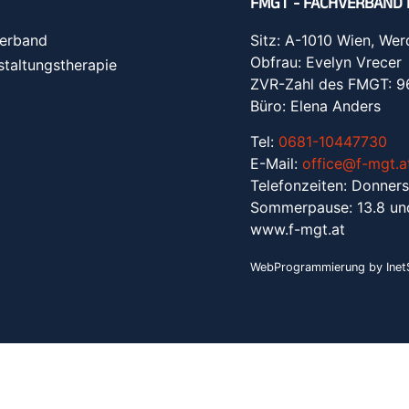
FMGT - FACHVERBAND 
erband
Sitz: A-1010 Wien, Wer
Obfrau: Evelyn Vrecer
staltungstherapie
ZVR-Zahl des FMGT: 
Büro: Elena Anders
Tel:
0681-10447730
E-Mail:
office@f-mgt.a
Telefonzeiten: Donners
Sommerpause: 13.8 un
www.f-mgt.a
t
WebProgrammierung by InetS