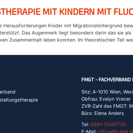
THERAPIE MIT KINDERN MIT FL
che Herausforderungen Kinder mit Migrationshintergrund be
terstützt. Das Augenmerk liegt besonders darin das sie 
iven Zusammenhalt leben konnten. Im theoretischen Teil we
FMGT - FACHVERBAND 
erband
Sitz: A-1010 Wien, Wer
Obfrau: Evelyn Vrecer
staltungstherapie
ZVR-Zahl des FMGT: 
Büro: Elena Anders
Tel:
0681-10447730
E-Mail:
office@f-mgt.a