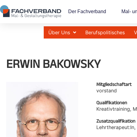
Der Fachverband
Mal- u
Über Uns
Berufspolitisches
V
ERWIN BAKOWSKY
Mitgliedschaftart
vorstand
Qualifikationen
Kreativtraining, 
Zusatzqualifikation
Lehrtherapeut:In,