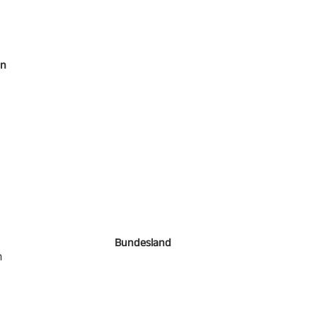
en
Bundesland
h