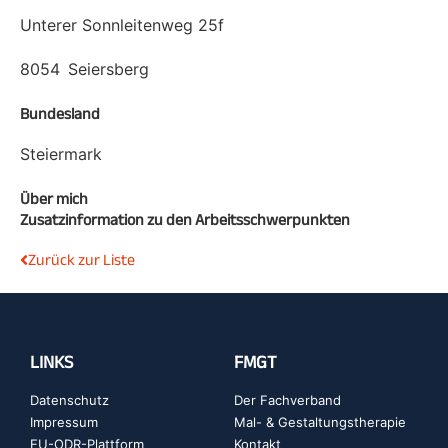
Unterer Sonnleitenweg 25f
8054
Seiersberg
Bundesland
Steiermark
Über mich
Zusatzinformation zu den Arbeitsschwerpunkten
Zurück zur Liste
LINKS
FMGT
Datenschutz
Der Fachverband
Impressum
Mal- & Gestaltungstherapie
EU-ODR-Plattform
Kontakt