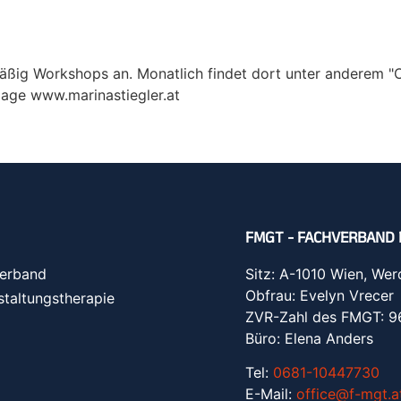
lmäßig Workshops an. Monatlich findet dort unter anderem "
page www.marinastiegler.at
FMGT - FACHVERBAND 
erband
Sitz: A-1010 Wien, Wer
Obfrau: Evelyn Vrecer
staltungstherapie
ZVR-Zahl des FMGT: 
Büro: Elena Anders
Tel:
0681-10447730
E-Mail:
office@f-mgt.a