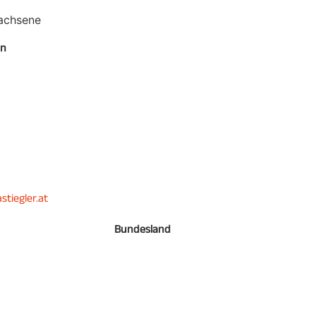
achsene
en
tiegler.at
6
Bundesland