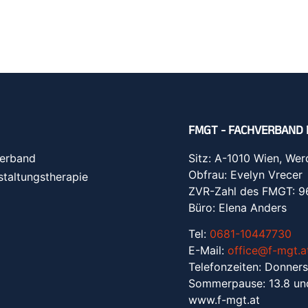
FMGT - FACHVERBAND 
erband
Sitz: A-1010 Wien, Wer
Obfrau: Evelyn Vrecer
staltungstherapie
ZVR-Zahl des FMGT: 
Büro: Elena Anders
Tel:
0681-10447730
E-Mail:
office@f-mgt.a
Telefonzeiten: Donners
Sommerpause: 13.8 un
www.f-mgt.a
t