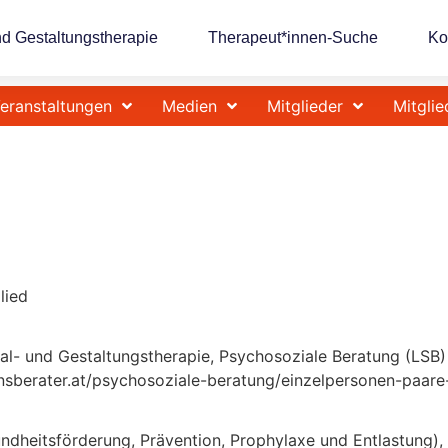
nd Gestaltungstherapie
Therapeut*innen-Suche
Ko
eranstaltungen
Medien
Mitglieder
Mitglie
lied
Mal- und Gestaltungstherapie, Psychosoziale Beratung (LSB)
nsberater.at/psychosoziale-beratung/einzelpersonen-paare
ndheitsförderung, Prävention, Prophylaxe und Entlastung)