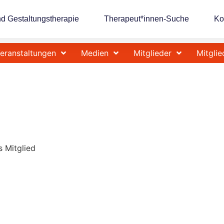
nd Gestaltungstherapie
Therapeut*innen-Suche
Ko
eranstaltungen
Medien
Mitglieder
Mitglie
s Mitglied