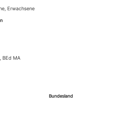
che, Erwachsene
en
r, BEd MA
Bundesland