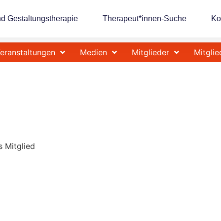
nd Gestaltungstherapie
Therapeut*innen-Suche
Ko
eranstaltungen
Medien
Mitglieder
Mitglie
s Mitglied