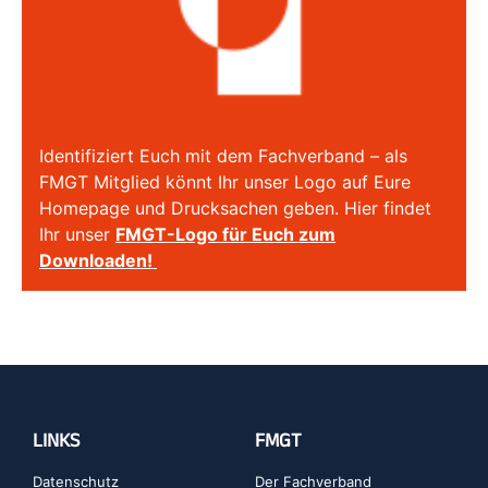
Identifiziert Euch mit dem Fachverband – als
FMGT Mitglied könnt Ihr unser Logo auf Eure
Homepage und Drucksachen geben. Hier findet
Ihr unser
FMGT-Logo für Euch zum
Downloaden!
LINKS
FMGT
Datenschutz
Der Fachverband