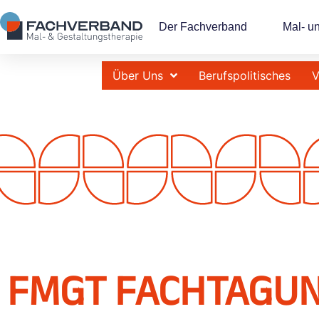
Der Fachverband
Mal- u
Über Uns
Berufspolitisches
V
FMGT FACHTAGUN