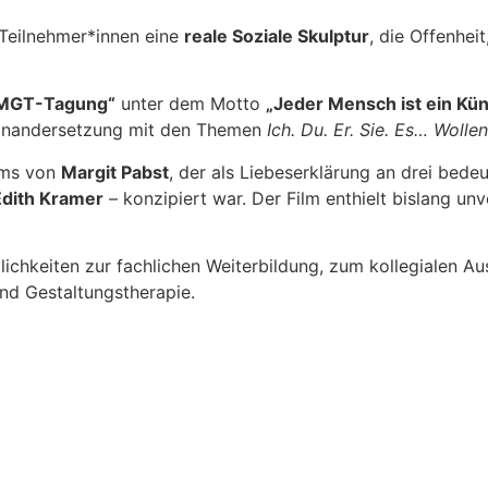
Teilnehmer*innen eine
reale Soziale Skulptur
, die Offenheit
fMGT-Tagung“
unter dem Motto
„Jeder Mensch ist ein Kün
seinandersetzung mit den Themen
Ich. Du. Er. Sie. Es… Woll
lms von
Margit Pabst
, der als Liebeserklärung an drei bed
Edith Kramer
– konzipiert war. Der Film enthielt bislang unv
ichkeiten zur fachlichen Weiterbildung, zum kollegialen 
und Gestaltungstherapie.