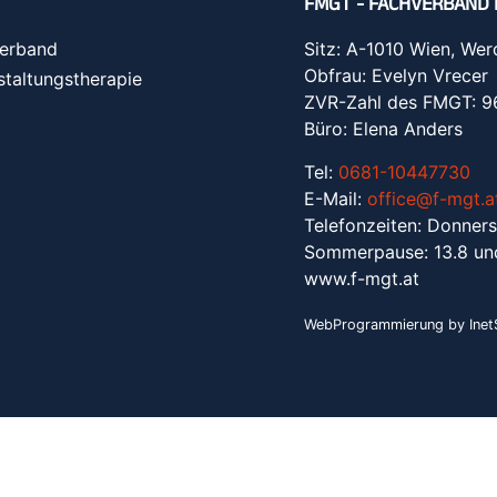
FMGT - FACHVERBAND 
erband
Sitz: A-1010 Wien, Wer
Obfrau: Evelyn Vrecer
staltungstherapie
ZVR-Zahl des FMGT: 
Büro: Elena Anders
Tel:
0681-10447730
E-Mail:
office@f-mgt.a
Telefonzeiten: Donners
Sommerpause: 13.8 un
www.f-mgt.a
t
WebProgrammierung by InetS