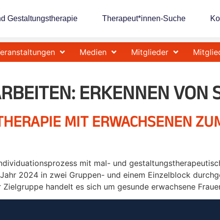
nd Gestaltungstherapie
Therapeut*innen-Suche
Ko
eranstaltungen
Medien
Mitglieder
Mitglie
RBEITEN:
ERKENNEN VON 
THERAPIE MIT ERWACHSENEN ZU
Individuationsprozess mit mal- und gestaltungstherapeutisc
m Jahr 2024 in zwei Gruppen- und einem Einzelblock durchg
r Zielgruppe handelt es sich um gesunde erwachsene Frauen