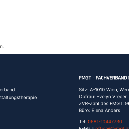
n.
FMGT - FACHVERBAND 
erband
Sitz: A-1010 Wien, Wer
Obfrau: Evelyn Vrecer
staltungstherapie
ZVR-Zahl des FMGT: 
Büro: Elena Anders
Tel:
0681-10447730
E-Mail:
office@f-mgt.a